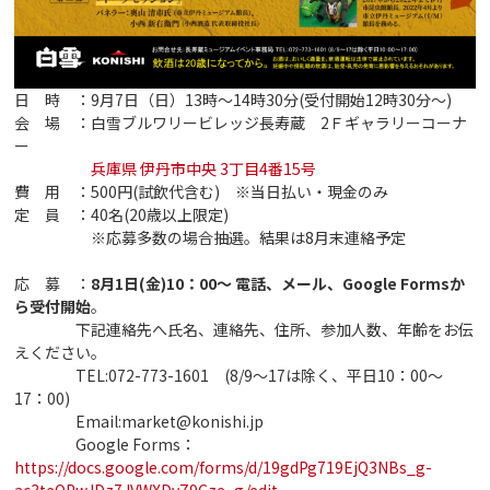
日 時 ：9月7日（日）13時～14時30分(受付開始12時30分～)
会 場 ：白雪ブルワリービレッジ長寿蔵 2Ｆギャラリーコーナ
ー
兵庫県 伊丹市中央 3丁目4番15号
費 用 ：500円(試飲代含む) ※当日払い・現金のみ
定 員 ：40名(20歳以上限定)
※応募多数の場合抽選。結果は8月末連絡予定
応 募 ：
8月1日(金)10：00～ 電話、メール、Google Formsか
ら受付開始
。
下記連絡先へ氏名、連絡先、住所、参加人数、年齢をお伝
えください。
TEL:072-773-1601 (8/9～17は除く、平日10：00～
17：00)
Email:market@konishi.jp
Google Forms：
https://docs.google.com/forms/d/19gdPg719EjQ3NBs_g-
ac3teOPwJDz7JVWXDvZ9Cze_g/edit