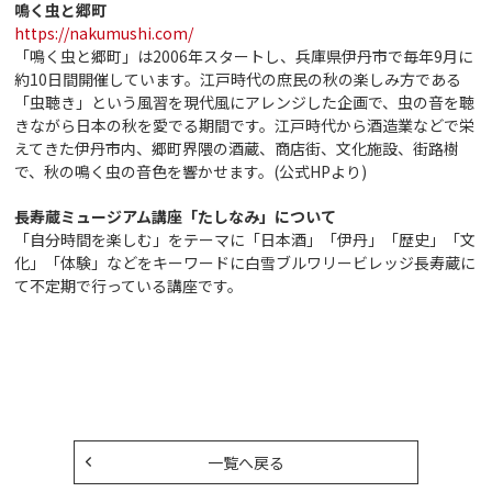
鳴く虫と郷町
https://nakumushi.com/
「鳴く虫と郷町」は2006年スタートし、兵庫県伊丹市で毎年9月に
約10日間開催しています。江戸時代の庶民の秋の楽しみ方である
「虫聴き」という風習を現代風にアレンジした企画で、虫の音を聴
きながら日本の秋を愛でる期間です。江戸時代から酒造業などで栄
えてきた伊丹市内、郷町界隈の酒蔵、商店街、文化施設、街路樹
で、秋の鳴く虫の音色を響かせます。(公式HPより)
長寿蔵ミュージアム講座「たしなみ」について
「自分時間を楽しむ」をテーマに「日本酒」「伊丹」「歴史」「文
化」「体験」などをキーワードに白雪ブルワリービレッジ長寿蔵に
て不定期で行っている講座です。
一覧へ戻る