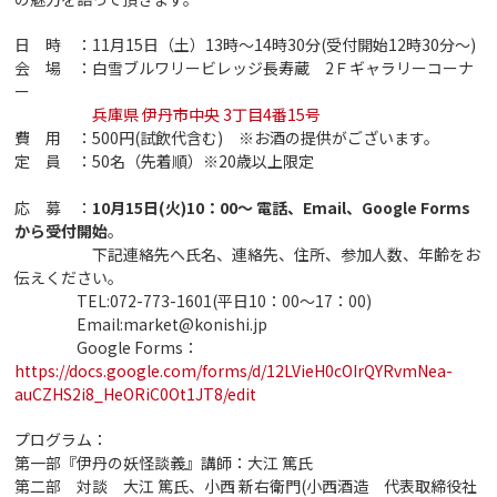
日 時 ：11月15日（土）13時～14時30分(受付開始12時30分～)
会 場 ：白雪ブルワリービレッジ長寿蔵 2Ｆギャラリーコーナ
ー
兵庫県 伊丹市中央 3丁目4番15号
費 用 ：500円(試飲代含む) ※お酒の提供がございます。
定 員 ：50名（先着順）※20歳以上限定
応 募 ：
10月15日(火)10：00～ 電話、Email、Google Forms
から受付開始
。
下記連絡先へ氏名、連絡先、住所、参加人数、年齢をお
伝えください。
TEL:072-773-1601(平日10：00～17：00)
Email:market@konishi.jp
Google Forms：
https://docs.google.com/forms/d/12LVieH0cOIrQYRvmNea-
auCZHS2i8_HeORiC0Ot1JT8/edit
プログラム：
第一部『伊丹の妖怪談義』講師：大江 篤氏
第二部 対談 大江 篤氏、小西 新右衛門(小西酒造 代表取締役社