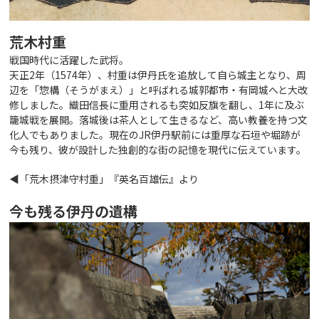
荒木村重
戦国時代に活躍した武将。
天正2年（1574年）、村重は伊丹氏を追放して自ら城主となり、周
辺を「惣構（そうがまえ）」と呼ばれる城郭都市・有岡城へと大改
修しました。織田信長に重用されるも突如反旗を翻し、1年に及ぶ
籠城戦を展開。落城後は茶人として生きるなど、高い教養を持つ文
化人でもありました。現在のJR伊丹駅前には重厚な石垣や堀跡が
今も残り、彼が設計した独創的な街の記憶を現代に伝えています。
◀「荒木摂津守村重」『英名百雄伝』より
今も残る伊丹の遺構