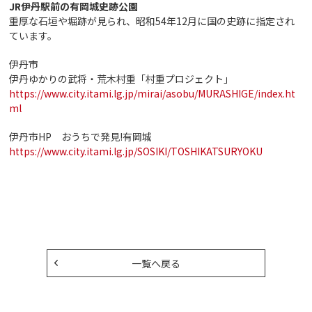
JR伊丹駅前の有岡城史跡公園
重厚な石垣や堀跡が見られ、昭和54年12月に国の史跡に指定され
ています。
伊丹市
伊丹ゆかりの武将・荒木村重「村重プロジェクト」
https://www.city.itami.lg.jp/mirai/asobu/MURASHIGE/index.ht
ml
伊丹市HP おうちで発見!有岡城
https://www.city.itami.lg.jp/SOSIKI/TOSHIKATSURYOKU
一覧へ戻る