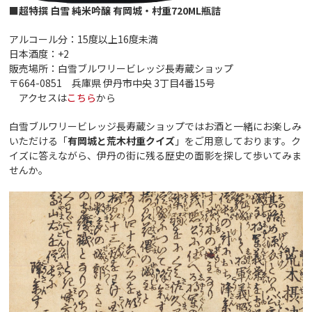
■超特撰 白雪 純米吟醸 有岡城・村重720ML瓶詰
アルコール分：15度以上16度未満
日本酒度：+2
販売場所：白雪ブルワリービレッジ長寿蔵ショップ
〒664-0851 兵庫県 伊丹市中央 3丁目4番15号
アクセスは
こちら
から
白雪ブルワリービレッジ長寿蔵ショップではお酒と一緒にお楽しみ
いただける「
有岡城と荒木村重クイズ
」をご用意しております。ク
イズに答えながら、伊丹の街に残る歴史の面影を探して歩いてみま
せんか。