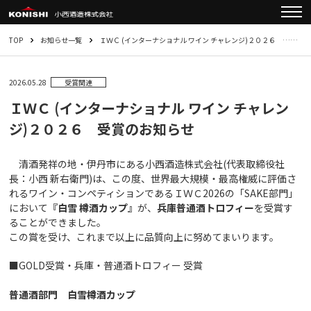
TOP
お知らせ一覧
ＩＷＣ (インターナショナル ワイン チャレンジ)２０２６ ……
2026.05.28
受賞関連
ＩＷＣ (インターナショナル ワイン チャレン
ジ)２０２６ 受賞のお知らせ
清酒発祥の地・伊丹市にある小西酒造株式会社(代表取締役社
長：小西 新右衛門)は、この度、世界最大規模・最高権威に評価さ
れるワイン・コンペティションであるＩＷＣ2026の「SAKE部門」
において
『白雪 樽酒カップ』
が、
兵庫普通酒トロフィー
を受賞す
ることができました。
この賞を受け、これまで以上に品質向上に努めてまいります。
■GOLD受賞・兵庫・普通酒トロフィー 受賞
普通酒部門 白雪樽酒カップ