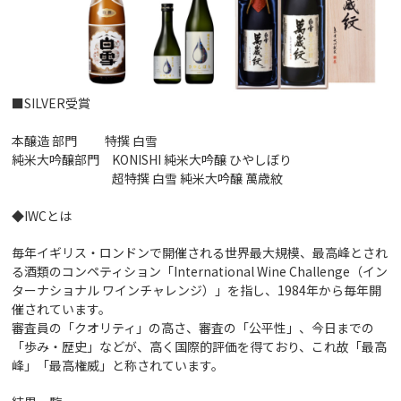
■SILVER受賞
本醸造 部門 特撰 白雪
純米大吟醸部門 KONISHI 純米大吟醸 ひやしぼり
超特撰 白雪 純米大吟醸 萬歳紋
◆IWCとは
毎年イギリス・ロンドンで開催される世界最大規模、最高峰とされ
る酒類のコンペティション「International Wine Challenge（イン
ターナショナル ワインチャレンジ）」を指し、1984年から毎年開
催されています。
審査員の「クオリティ」の高さ、審査の「公平性」、今日までの
「歩み・歴史」などが、高く国際的評価を得ており、これ故「最高
峰」「最高権威」と称されています。