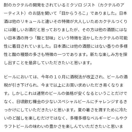
酎のカクテルの開発をされているミクソロ ジスト（カクテルのア
ーティスト）のお話を聞いて「目からうろこ」でありました。日本
酒は他のリキュールと違いその特徴が大人しいためカクテルつくり
には難しいお酒だと思っておりましたが、その方は他の酒類にはな
い日本酒の持つ「酸と甘味」という特徴を活かしたカクテルの可能
性に着目されていました。日本酒には他の酒類にはない香りの多様
性と酸の種類の多さも特徴の一つであります。新たな楽しみ方を探
し出すことを是非していただきたいと思います。
ビールにおいては、今年の１０月に酒税法が改正され、ビールの酒
税が引き下げられ、今まで以上にお買い求めいただき易くなりま
す。しかしこれは通常のビールの価格が安くなるということだけで
なく、日頃飲む機会の少ないスペシャルビールにチャレンジするき
っかけにしていただきたいと思います。夏の暑さを潤すために冷た
いのど越しを楽しむだけではなく、多種多様なベルギービールやク
ラフトビールの味わいの豊かさを楽しんでいただきたいと思いま