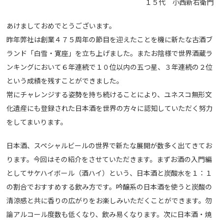
１５代 小西新右衛門
あけましておめでとうございます。
昨年弊社は創業４７５周年の節目を迎えたことを機に新たな古酒ブ
ランド「白雪・寛座」を立ち上げました。またお陰様で世界酒蔵ラ
ンキングにおいて６年連続で１０位以内の五つ星、３年連続の２位
という成績を残すことができました。
常にチャレンジする姿勢を持ち続けることにより、ユネスコ無形文
化遺産にも登録された日本酒を世界の方々に認知していただく努力
をしてまいります。
日本酒、スペシャルビールの世界で新たな展開が数多く出てきてお
ります。今回はその紹介をさせていただきます。まずお酒の入門編
としてサケハイボール（酒ハイ）という、日本酒と炭酸水を１：１
の割合でおすすめする飲み方です。吟醸系の日本酒を使うと炭酸の
清涼感と共に香りの広がりをお楽しみいただくことができます。勿
論アルコール度数も低くなり、飲み易くなります。次に日本酒・焼