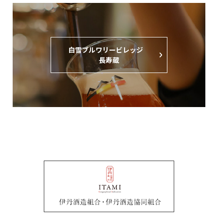
⽩雪ブルワリービレッジ
⻑寿蔵