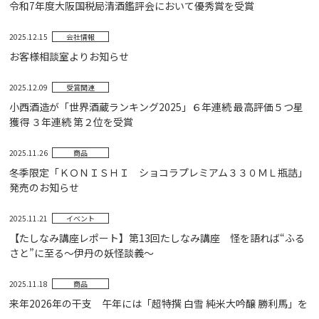
令和7年度大阪国税局清酒鑑評会において優秀賞を受賞
2025.12.15
会社情報
お客様相談室よりお知らせ
2025.12.09
受賞関連
小西酒造が「世界酒蔵ランキング2025」６年連続 最高評価５つ星
獲得 ３年連続 第２位を受賞
2025.11.26
商品
冬季限定「ＫＯＮＩＳＨＩ ショコラプレミアム３３０ＭＬ瓶詰」
発売のお知らせ
2025.11.21
イベント
【たしなみ講座レポート】第13回たしなみ講座 怪を語れば“ふる
さと”に至る～伊丹の妖怪談義～
2025.11.18
商品
来年2026年の干支 午年には「超特撰 白雪 純米大吟醸 勝利馬」を