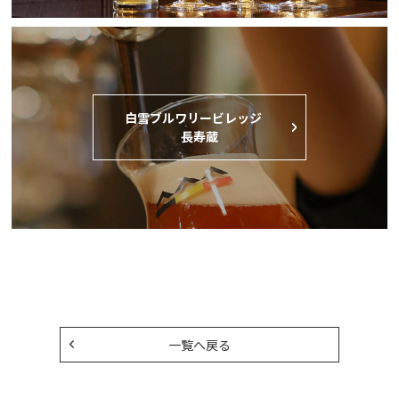
⽩雪ブルワリービレッジ
⻑寿蔵
一覧へ戻る