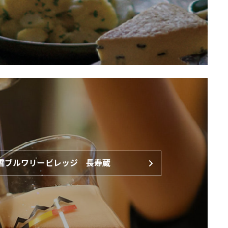
雪ブルワリービレッジ
⻑寿蔵