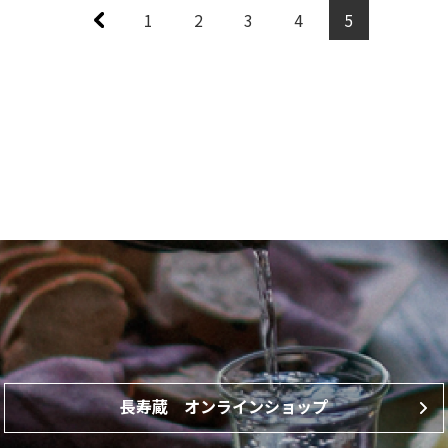
1
2
3
4
5
⻑寿蔵 オンラインショップ